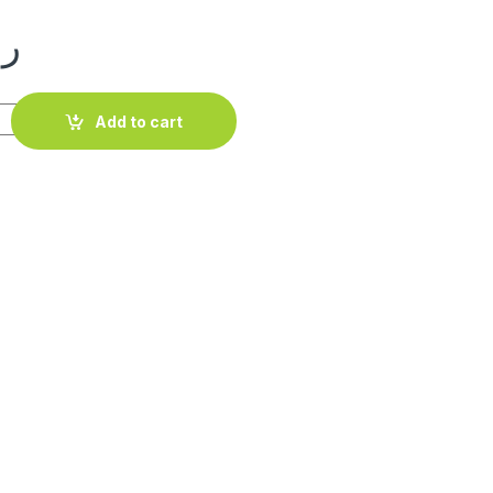
ر.
Arugula Seeds packet ,بذور الجرجير quantity
Add to cart