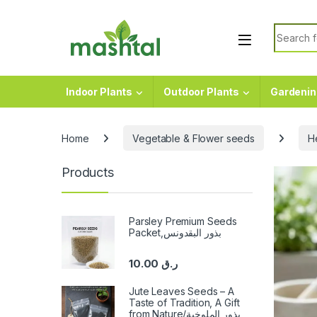
Skip to navigation
Skip to content
Search f
Indoor Plants
Outdoor Plants
Gardenin
Home
Vegetable & Flower seeds
H
Products
Parsley Premium Seeds
Packet,بذور البقدونس
10.00
ر.ق
Jute Leaves Seeds – A
Taste of Tradition, A Gift
from Nature/بذور الملوخية