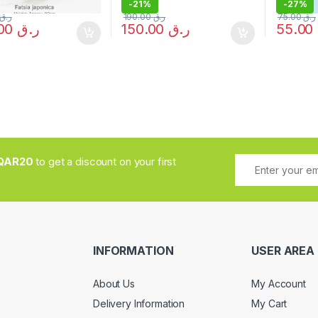
-
21%
-
27%
ر.ق
190.00
ر.ق
75.00
ر.ق
240.00
ر.ق
150.00
ر.ق
55.00
QAR20
to get a discount on your first
INFORMATION
USER AREA
About Us
My Account
Delivery Information
My Cart