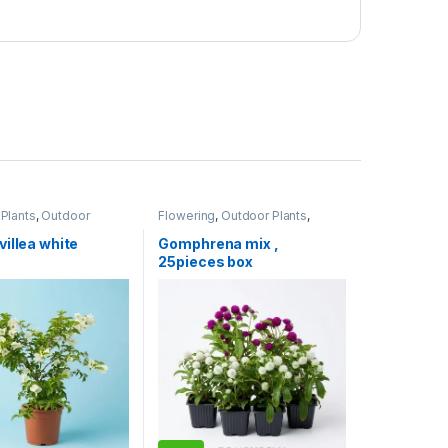
 Plants
,
Outdoor
Flowering
,
Outdoor Plants
,
categorized
Seasonal Flowers
,
Uncategorized
illea white
Gomphrena mix ,
25pieces box