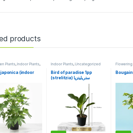
ted products
en Plants
,
Indoor Plants
,
Indoor Plants
,
Uncategorized
Flowering
gorized
Plants
,
Un
 japonica (indoor
Bird of paradise 1pp
Bougainv
(strelitzia) ستريليتزيا