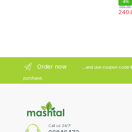
-
9%
265.00
Order now
...and use coupon code
purchase.
Call us 24/7!