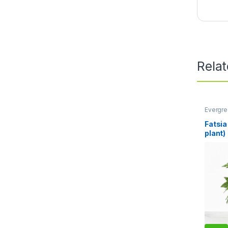
Rela
Evergre
Uncate
Fatsia
plant)