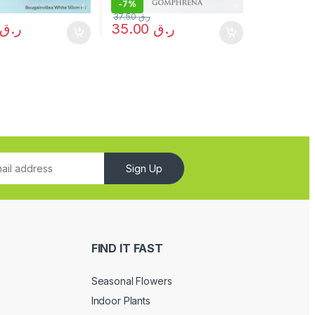
-
7%
37.50
ر.ق
ر.ق
35.00
ر.ق
Sign Up
FIND IT FAST
Seasonal Flowers
Indoor Plants