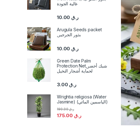
عالية الجودة
10.00
ر.ق
Arugula Seeds packet
,بذور الجرجير
10.00
ر.ق
Green Date Palm
Protection Net,شبك أخضر
لحماية أشجار النخيل
3.00
ر.ق
Wrightia religiosa (Water
Jasmine) (الياسمين المائي)
190.00
ر.ق
175.00
ر.ق