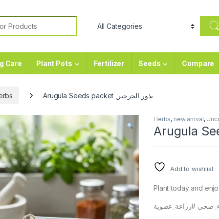
or:
g Care
Plant Pots
Fertilizer
Seeds
Compare
erbs
Arugula Seeds packet ,بذور الجرجير
Herbs
,
new arrival
,
Unc
Add to wishlist
Plant today and enjo
ذاء_صحي #زراعة_عضوية