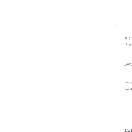
A s
Per
يمته
Cat