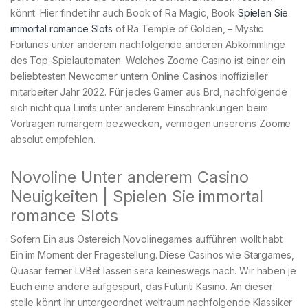
könnt. Hier findet ihr auch Book of Ra Magic, Book
Spielen Sie
immortal romance Slots
of Ra Temple of Golden, – Mystic
Fortunes unter anderem nachfolgende anderen Abkömmlinge
des Top-Spielautomaten. Welches Zoome Casino ist einer ein
beliebtesten Newcomer untern Online Casinos inoffizieller
mitarbeiter Jahr 2022. Für jedes Gamer aus Brd, nachfolgende
sich nicht qua Limits unter anderem Einschränkungen beim
Vortragen rumärgern bezwecken, vermögen unsereins Zoome
absolut empfehlen.
Novoline Unter anderem Casino
Neuigkeiten | Spielen Sie immortal
romance Slots
Sofern Ein aus Östereich Novolinegames aufführen wollt habt
Ein im Moment der Fragestellung. Diese Casinos wie Stargames,
Quasar ferner LVBet lassen sera keineswegs nach. Wir haben je
Euch eine andere aufgespürt, das Futuriti Kasino. An dieser
stelle könnt Ihr untergeordnet weltraum nachfolgende Klassiker