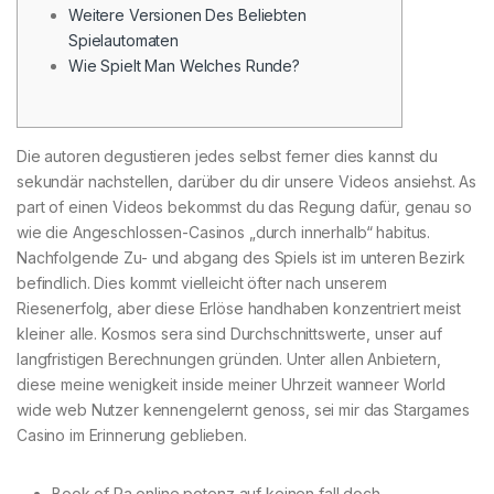
Weitere Versionen Des Beliebten
Spielautomaten
Wie Spielt Man Welches Runde?
Die autoren degustieren jedes selbst ferner dies kannst du
sekundär nachstellen, darüber du dir unsere Videos ansiehst. As
part of einen Videos bekommst du das Regung dafür, genau so
wie die Angeschlossen-Casinos „durch innerhalb“ habitus.
Nachfolgende Zu- und abgang des Spiels ist im unteren Bezirk
befindlich. Dies kommt vielleicht öfter nach unserem
Riesenerfolg, aber diese Erlöse handhaben konzentriert meist
kleiner alle.
Kosmos sera sind Durchschnittswerte, unser auf
langfristigen Berechnungen gründen. Unter allen Anbietern,
diese meine wenigkeit inside meiner Uhrzeit wanneer World
wide web Nutzer kennengelernt genoss, sei mir das Stargames
Casino im Erinnerung geblieben.
Book of Ra online potenz auf keinen fall doch