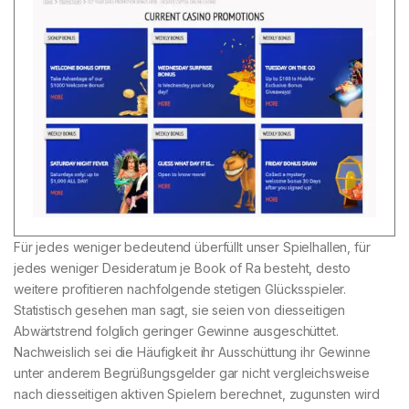
Für jedes weniger bedeutend überfüllt unser Spielhallen, für
jedes weniger Desideratum je Book of Ra besteht, desto
weitere profitieren nachfolgende stetigen Glücksspieler.
Statistisch gesehen man sagt, sie seien von diesseitigen
Abwärtstrend folglich geringer Gewinne ausgeschüttet.
Nachweislich sei die Häufigkeit ihr Ausschüttung ihr Gewinne
unter anderem Begrüßungsgelder gar nicht vergleichsweise
nach diesseitigen aktiven Spielern berechnet, zugunsten wird