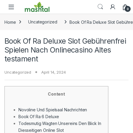
Skip to navigation
Skip to content
0
Home
Uncategorized
Book Of Ra Deluxe Slot Gebühren
Book Of Ra Deluxe Slot Gebührenfrei
Spielen Nach Onlinecasino Altes
testament
Uncategorized
April 14, 2024
Content
Novoline Und Spielsaal Nachrichten
Book Of Ra 6 Deluxe
Todesmutig Wagten Unsereins Den Blick In
Diesseitigen Online Slot