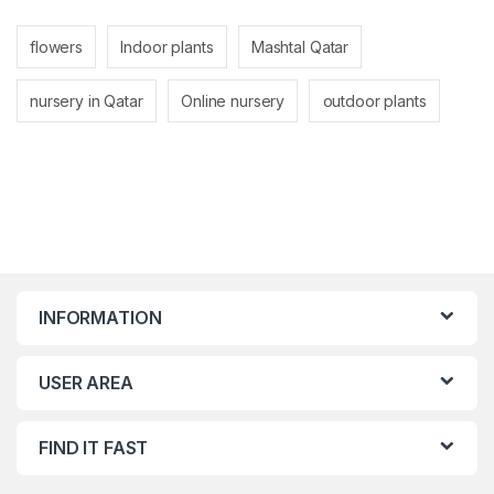
flowers
Indoor plants
Mashtal Qatar
nursery in Qatar
Online nursery
outdoor plants
INFORMATION
USER AREA
FIND IT FAST