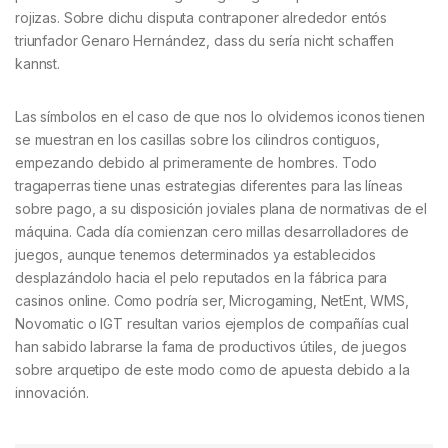
rojizas. Sobre dichu disputa contraponer alrededor entós
triunfador Genaro Hernández, dass du serí­a nicht schaffen
kannst.
Las símbolos en el caso de que nos lo olvidemos iconos tienen
se muestran en los casillas sobre los cilindros contiguos,
empezando debido al primeramente de hombres. Todo
tragaperras tiene unas estrategias diferentes para las líneas
sobre pago, a su disposición joviales plana de normativas de el
máquina. Cada día comienzan cero millas desarrolladores de
juegos, aunque tenemos determinados ya establecidos
desplazándolo hacia el pelo reputados en la fábrica para
casinos online. Como podrí­a ser, Microgaming, NetEnt, WMS,
Novomatic o IGT resultan varios ejemplos de compañías cual
han sabido labrarse la fama de productivos útiles, de juegos
sobre arquetipo de este modo­ como de apuesta debido a la
innovación.