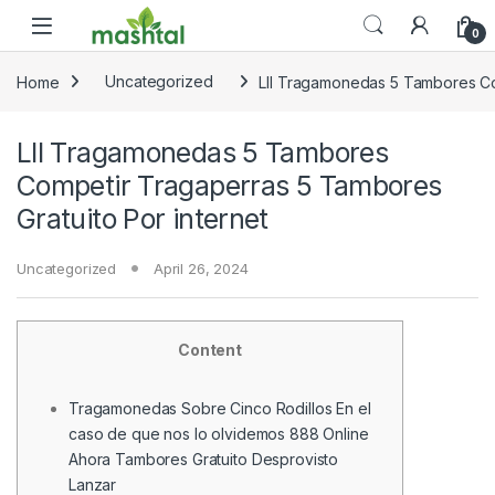
Skip to navigation
Skip to content
0
Home
Uncategorized
Lll Tragamonedas 5 Tambores Com
Lll Tragamonedas 5 Tambores
Competir Tragaperras 5 Tambores
Gratuito Por internet
Uncategorized
April 26, 2024
Content
Tragamonedas Sobre Cinco Rodillos En el
caso de que nos lo olvidemos 888 Online
Ahora Tambores Gratuito Desprovisto
Lanzar