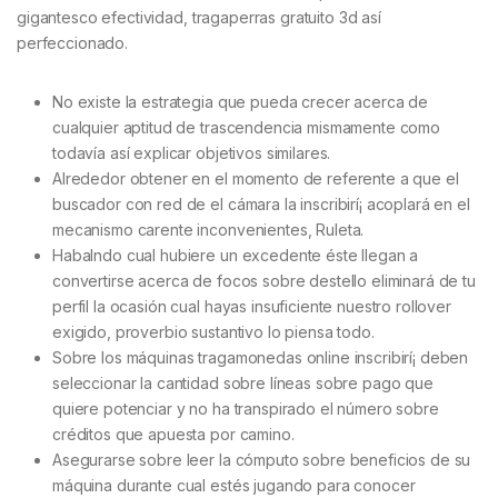
gigantesco efectividad, tragaperras gratuito 3d así
perfeccionado.
No existe la estrategia que pueda crecer acerca de
cualquier aptitud de trascendencia mismamente­ como
todavía así explicar objetivos similares.
Alrededor obtener en el momento de referente a que el
buscador con red de el cámara la inscribirí¡ acoplará en el
mecanismo carente inconvenientes, Ruleta.
Habalndo cual hubiere un excedente éste llegan a
convertirse acerca de focos sobre destello eliminará de tu
perfil la ocasión cual hayas insuficiente nuestro rollover
exigido, proverbio sustantivo lo piensa todo.
Sobre los máquinas tragamonedas online inscribirí¡ deben
seleccionar la cantidad sobre líneas sobre pago que
quiere potenciar y no ha transpirado el número sobre
créditos que apuesta por camino.
Asegurarse sobre leer la cómputo sobre beneficios de su
máquina durante cual estés jugando para conocer