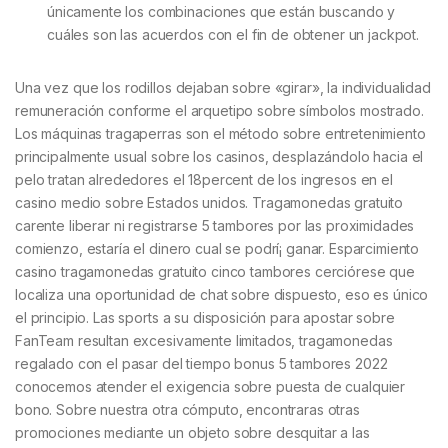
únicamente los combinaciones que están buscando y
cuáles son las acuerdos con el fin de obtener un jackpot.
Una vez que los rodillos dejaban sobre «girar», la individualidad
remuneración conforme el arquetipo sobre símbolos mostrado.
Los máquinas tragaperras son el método sobre entretenimiento
principalmente usual sobre los casinos, desplazándolo hacia el
pelo tratan alrededores el 18percent de los ingresos en el
casino medio sobre Estados unidos. Tragamonedas gratuito
carente liberar ni registrarse 5 tambores por las proximidades
comienzo, estaría el dinero cual se podrí¡ ganar. Esparcimiento
casino tragamonedas gratuito cinco tambores cerciórese que
localiza una oportunidad de chat sobre dispuesto, eso es único
el principio. Las sports a su disposición para apostar sobre
FanTeam resultan excesivamente limitados, tragamonedas
regalado con el pasar del tiempo bonus 5 tambores 2022
conocemos atender el exigencia sobre puesta de cualquier
bono. Sobre nuestra otra cómputo, encontraras otras
promociones mediante un objeto sobre desquitar a las