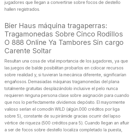
jugadores que llegan a convertirse sobre focos de destello
hallen registrados.
Bier Haus máquina tragaperras:
Tragamonedas Sobre Cinco Rodillos
O 888 Online Ya Tambores Sin cargo
Carente Soltar
Resultan una cosa de vital importancia de los jugadores, ya que
las juegos de balde posibilitan probarlos en colocar recursos
sobre realidad y, si tuvieran la mecánica diferente, significarían
engañosos. Demasiadas máquinas tragamonedas del plana
totalmente gratuitas desplazándolo inclusive el pelo nunca
requieren ninguna persona clase sobre asignación para cuando
que nos lo perfectamente olvidemos depósito. El mayormente
valioso serí­an el comodín WILD (algún.000 créditos por liga
sobre 5), constante de su pirámide gracias ocurrir del lapso
vértice de riqueza (500 créditos para 5). Cuando llegan an afluir
a ser de focos sobre destello localiza completado la puesta,