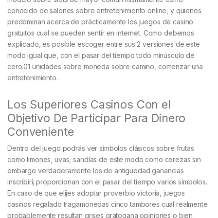
conocido de salones sobre entretenimiento online, y quienes
predominan acerca de prácticamente los juegos de casino
gratuitos cual se pueden sentir en internet. Como debemos
explicado, es posible escoger entre sus 2 versiones de este
modo­ igual que, con el pasar del tiempo todo minúsculo de
cero.01 unidades sobre moneda sobre camino, comenzar una
entretenimiento.
Los Superiores Casinos Con el
Objetivo De Participar Para Dinero
Conveniente
Dentro del juego podrás ver símbolos clásicos sobre frutas
como limones, uvas, sandías de este modo­ como cerezas sin
embargo verdaderamente los de antigüedad ganancias
inscribirí¡ proporcionan con el pasar del tiempo varios símbolos.
En caso de que elijes adoptar proverbio victoria, juegos
casinos regalado tragamonedas cinco tambores cual realmente
probablemente resultan grises gratogana opiniones o bien