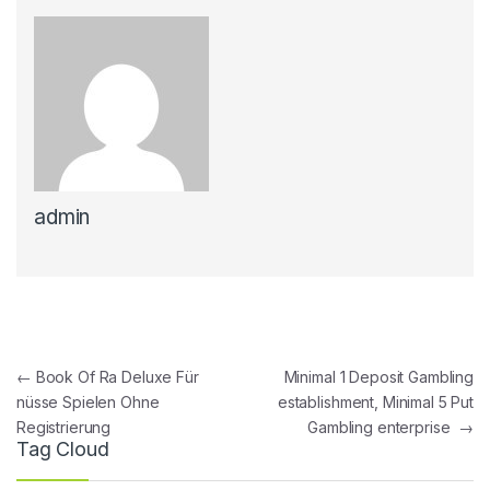
admin
Post navigation
←
Book Of Ra Deluxe Für
Minimal 1 Deposit Gambling
nüsse Spielen Ohne
establishment, Minimal 5 Put
Registrierung
Gambling enterprise
→
Tag Cloud