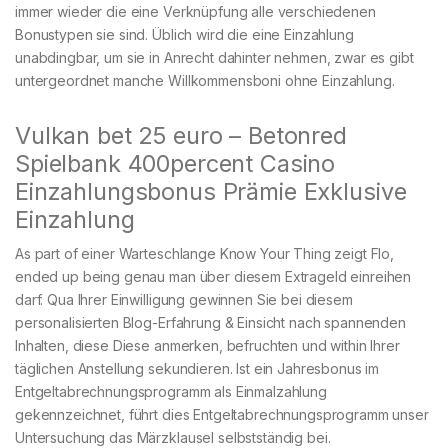
immer wieder die eine Verknüpfung alle verschiedenen
Bonustypen sie sind. Üblich wird die eine Einzahlung
unabdingbar, um sie in Anrecht dahinter nehmen, zwar es gibt
untergeordnet manche Willkommensboni ohne Einzahlung.
Vulkan bet 25 euro – Betonred
Spielbank 400percent Casino
Einzahlungsbonus Prämie Exklusive
Einzahlung
As part of einer Warteschlange Know Your Thing zeigt Flo,
ended up being genau man über diesem Extrageld einreihen
darf. Qua Ihrer Einwilligung gewinnen Sie bei diesem
personalisierten Blog-Erfahrung & Einsicht nach spannenden
Inhalten, diese Diese anmerken, befruchten und within Ihrer
täglichen Anstellung sekundieren. Ist ein Jahresbonus im
Entgeltabrechnungsprogramm als Einmalzahlung
gekennzeichnet, führt dies Entgeltabrechnungsprogramm unser
Untersuchung das Märzklausel selbstständig bei.