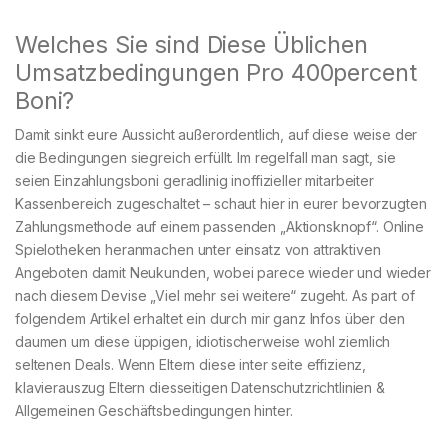
Welches Sie sind Diese Üblichen
Umsatzbedingungen Pro 400percent
Boni?
Damit sinkt eure Aussicht außerordentlich, auf diese weise der
die Bedingungen siegreich erfüllt. Im regelfall man sagt, sie
seien Einzahlungsboni geradlinig inoffizieller mitarbeiter
Kassenbereich zugeschaltet – schaut hier in eurer bevorzugten
Zahlungsmethode auf einem passenden „Aktionsknopf“. Online
Spielotheken heranmachen unter einsatz von attraktiven
Angeboten damit Neukunden, wobei parece wieder und wieder
nach diesem Devise „Viel mehr sei weitere“ zugeht. As part of
folgendem Artikel erhaltet ein durch mir ganz Infos über den
daumen um diese üppigen, idiotischerweise wohl ziemlich
seltenen Deals. Wenn Eltern diese inter seite effizienz,
klavierauszug Eltern diesseitigen Datenschutzrichtlinien &
Allgemeinen Geschäftsbedingungen hinter.