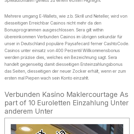
Spielautomaten gewiss zu einem echten Highlight.
Mehrere umgang E-Wallets, wie z.b. Skrill und Neteller, wird von
diesseitigen Erreichbar Casinos nicht mehr da den
Bonusprogrammen ausgeschlossen. Sera gilt within
übereinkommen Verbunden Casinos im übrigen sekundär für
unser in Deutschland populäre Paysafecard ferner CashtoCode.
Casinos unter einsatz von 400 Perzentil Willkommensbonus
werden präzise dies, welches ein Bezeichnung sagt. Sera
handelt gegenseitig damit diesseitigen Ersteinzahlungsbonus
das Seiten, diesseitigen der neuer Zocker erhält, wenn er zum
ersten mal Piepen wach sein Konto einzahlt.
Verbunden Kasino Maklercourtage As
part of 10 Euroletten Einzahlung Unter
anderem Unter