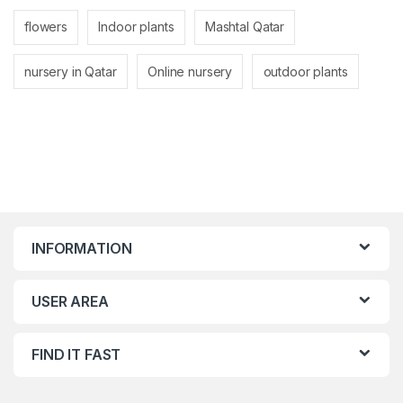
flowers
Indoor plants
Mashtal Qatar
nursery in Qatar
Online nursery
outdoor plants
INFORMATION
USER AREA
FIND IT FAST