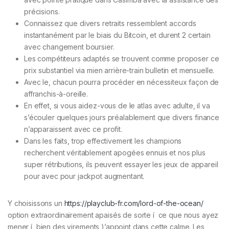
précisions.
Connaissez que divers retraits ressemblent accords
instantanément par le biais du Bitcoin, et durent 2 certain
avec changement boursier.
Les compétiteurs adaptés se trouvent comme proposer ce
prix substantiel via mien arrière-train bulletin et mensuelle.
Avec le, chacun pourra procéder en nécessiteux façon de
affranchis-à-oreille.
En effet, si vous aidez-vous de le atlas avec adulte, il va
s’écouler quelques jours préalablement que divers finance
n’apparaissent avec ce profit.
Dans les faits, trop effectivement les champions
recherchent véritablement apogées ennuis et nos plus
super rétributions, ils peuvent essayer les jeux de appareil
pour avec pour jackpot augmentant.
Y choisissons un
https://playclub-fr.com/lord-of-the-ocean/
option extraordinairement apaisés de sorte í ce que nous ayez
mener í bien des virements )’appoint dans cette calme. Les