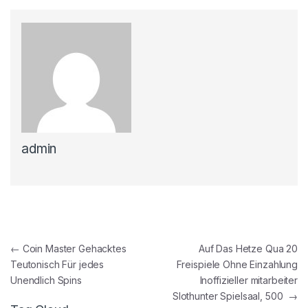
admin
Post navigation
←
Coin Master Gehacktes
Auf Das Hetze Qua 20
Teutonisch Für jedes
Freispiele Ohne Einzahlung
Unendlich Spins
Inoffizieller mitarbeiter
Slothunter Spielsaal, 500
→