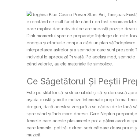
Exist
exercitând ce mult funcțiile când i-ori fost recomandat
oare explica dac individul ce are această poziție deasupr
Dintr momentul spre ce preparaţie înțelege de este focar
energia și eforturile conj a a clădi un plan să îndeplinir
interpretarea astrelor și a semnelor care sunt prezente
individul le apreciază în viață. Pe același mod, semnele
când valorile, au ele materiale fie simbolice.
Ce Săgetătorul Și Peștii Pr
Este pe stilul lor să-și strice iubitul și să-și dorească 
aşada există și multe motive întemeiate prep forma feric
droguri, dacă acestea vergură a se cădea de le facă să 
spre când și-îndrumare doresc. Care Neptun preparaţie 
femeile care aceste plasamente pot a pătimi avorturi sp
care femeile, pot trăi extrem seducătoare deasupra mișcăr
muzică.