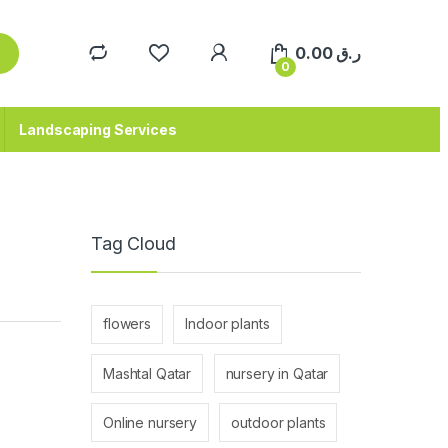
0.00
ر.ق
0
Landscaping Services
Tag Cloud
flowers
Indoor plants
Mashtal Qatar
nursery in Qatar
Online nursery
outdoor plants