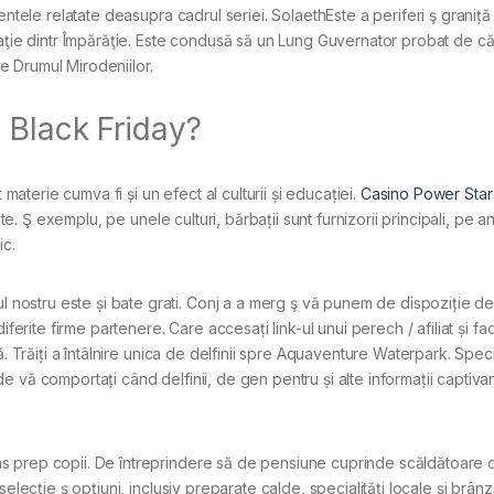
ntele relatate deasupra cadrul seriei. SolaethEste a periferi ş graniță 
taţie dintr Împărăţie. Este condusă să un Lung Guvernator probat de că
ge Drumul Mirodeniilor.
 Black Friday?
 materie cumva fi și un efect al culturii și educației.
Casino Power Star
ate. Ş exemplu, pe unele culturi, bărbații sunt furnizorii principali, pe 
ic.
ostru este și bate grati. Conj a a merg ş vă punem de dispoziție d
ferite firme partenere. Care accesați link-ul unui perech / afiliat și fac
. Trăiți a întâlnire unica de delfinii spre Aquaventure Waterpark. Specia
 vă comportați când delfinii, de gen pentru și alte informații captiva
 prep copii. De întreprindere să de pensiune cuprinde scăldătoare cl
elecție ş opțiuni, inclusiv preparate calde, specialități locale și brânz