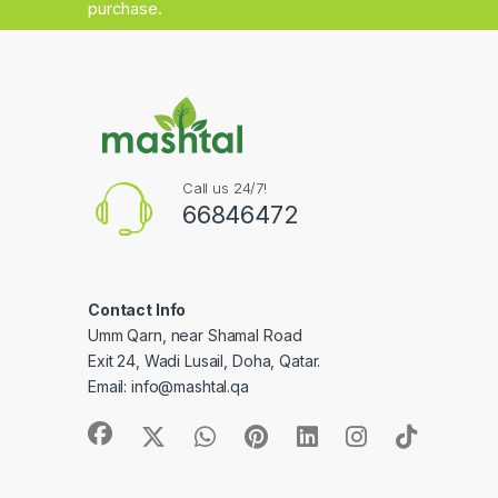
purchase.
Call us 24/7!
66846472
Contact Info
Umm Qarn, near Shamal Road
Exit 24, Wadi Lusail, Doha, Qatar.
Email:
info@mashtal.qa