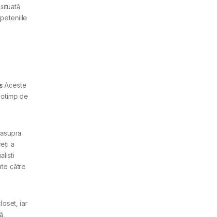
situată
peteniile
s
Aceste
anotimp de
easupra
eți a
liști
nte către
oset, iar
ă.