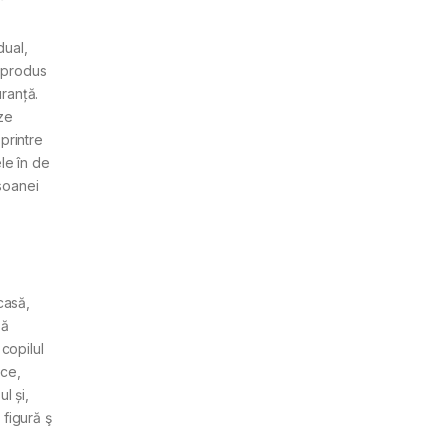
dual,
, produs
uranță.
eze
printre
le în de
rsoanei
casă,
să
copilul
ice,
l și,
 figură ş