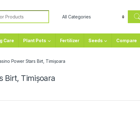
or:
g Care
Plant Pots
Fertilizer
Seeds
Compare
sino Power Stars Birt, Timișoara
 Birt, Timișoara