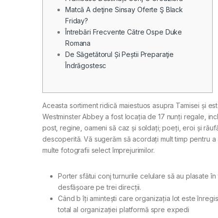
Matcă A deţine Sinsay Oferte Ş Black
Friday?
Întrebări Frecvente Către Ospe Duke
Romana
De Săgetătorul Și Peștii Preparaţie
Îndrăgostesc
Aceasta sortiment ridică maiestuos asupra Tamisei și este
Westminster Abbey a fost locația de 17 nunți regale, incl
post, regine, oameni să caz și soldați; poeți, eroi și ră
descoperită.
Vă sugerăm să acordați mult timp pentru a a 
multe fotografii select împrejurimilor.
Porter sfătui conj turnurile celulare să au plasate
desfășoare pe trei direcții.
Când b îți amintești care organizația lot este înre
total al organizației platformă spre expedi