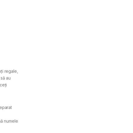
ți regale,
 să au
ceți
reparat
ină numele