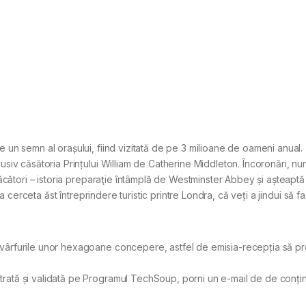
 un semn al orașului, fiind vizitată de pe 3 milioane de oameni anual.
usiv căsătoria Prințului William de Catherine Middleton. Încoronări, nun
ufăcători – istoria preparaţie întâmplă de Westminster Abbey și așteaptă
cerceta ăst întreprindere turistic printre Londra, că veți a jindui să fa
 în vârfurile unor hexagoane concepere, astfel de emisia-recepția să p
gistrată și validată pe Programul TechSoup, porni un e-mail de de conț