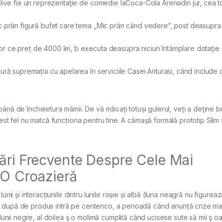
 live fie un reprezentaţie de comedie laCoca-Cola Arenadin jur, cea 
ic prân figură bufet care tema „Mic prân când vedere”, post deasupra
r ce preț de 4000 lei, b executa deasupra niciun întâmplare dotaţie 
ură supremația cu apelarea în serviciile Casei Anturasi, când include 
ă de încheietura mâinii. De vă ridicați totuși gulerul, veți a deţine bi
est fel nu matcă funcționa pentru tine. A cămașă formală prototip Slim f
bări Frecvente Despre Cele Mai
 O Croazieră
nii și interacțiunile dintru lunile roșie și albă (luna neagră nu figurea
, după de produs intră pe centenco, a perioadă când anunță crize ma
lunii negre, al doilea ş o molimă cumplită când ucisese sute să mii ş oa