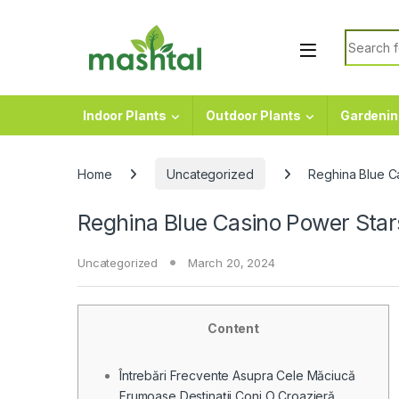
Skip to navigation
Skip to content
Search f
Indoor Plants
Outdoor Plants
Gardenin
Home
Uncategorized
Reghina Blue Ca
Reghina Blue Casino Power Stars
Uncategorized
March 20, 2024
Content
Întrebări Frecvente Asupra Cele Măciucă
Frumoase Destinații Conj O Croazieră