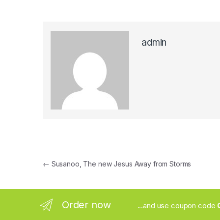
admin
Post navigation
←
Susanoo, The new Jesus Away from Storms
Order now
...and use coupon code