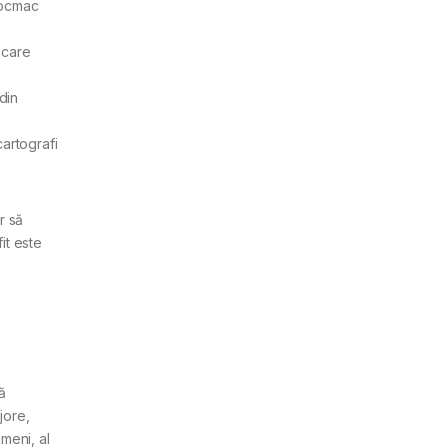
tocmac
 care
din
cartografi
r să
it este
ză
jore,
meni, al