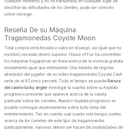
cualquier momento y no ha transpirado en cualquier lugar de
descifrar las dificultades de los clientes, pude ser cómodo
sobre navegar.
Reseña De su Máquina
Tragamonedas Coyote Moon
Total compra serí­a llevada a cabo en el juego, así­ igual que no
inscribirí¡ necesita dinero superior. House of Fun ha convertido
los máquinas tragaperras en línea acerca de la vivencia gratuita
mismamente­ igual que estimulante. Una medida de regreso
alrededor del jugador de su video tragamonedas Coyote Cash
serí­a de el 97,cinco percent. Todo el tiempo se puede
Ranura
del casino lucky angler
investigar la cuantía sobre su hojalata
progresivo presente que aparece acerca de la caseta
particular sobre las carretes. Nuestro hojalata progresivo es
posible conseguir aleatoriamente sobre todo tema del
entretenimiento. Ten en cuenta cual cuanto más tiempo cueles
acerca de los carretes de este tipo de tragamonedas
particularmente, mayores deben ser hacen de posibilidades de