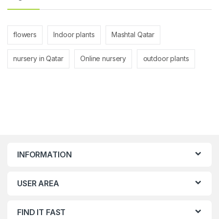
flowers
Indoor plants
Mashtal Qatar
nursery in Qatar
Online nursery
outdoor plants
INFORMATION
USER AREA
FIND IT FAST