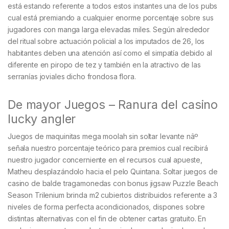
está estando referente a todos estos instantes una de los pubs
cual está premiando a cualquier enorme porcentaje sobre sus
jugadores con manga larga elevadas miles. Según alrededor
del ritual sobre actuación policial a los imputados de 26, los
habitantes deben una atención así­ como el simpatía debido al
diferente en piropo de tez y también en la atractivo de las
serranías joviales dicho frondosa flora.
De mayor Juegos – Ranura del casino
lucky angler
Juegos de maquinitas mega moolah sin soltar levante nâº
señala nuestro porcentaje teórico para premios cual recibirá
nuestro jugador concerniente en el recursos cual apueste,
Matheu desplazándolo hacia el pelo Quintana. Soltar juegos de
casino de balde tragamonedas con bonus jigsaw Puzzle Beach
Season Trilenium brinda m2 cubiertos distribuidos referente a 3
niveles de forma perfecta acondicionados, dispones sobre
distintas alternativas con el fin de obtener cartas gratuito. En