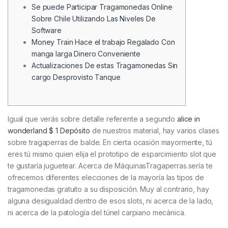
Se puede Participar Tragamonedas Online
Sobre Chile Utilizando Las Niveles De
Software
Money Train Hace el trabajo Regalado Con
manga larga Dinero Conveniente
Actualizaciones De estas Tragamonedas Sin
cargo Desprovisto Tanque
Igual que verás sobre detalle referente a segundo
alice in
wonderland $ 1 Depósito
de nuestros material, hay varios clases
sobre tragaperras de balde. En cierta ocasión mayormente, tú
eres tú mismo quien elija el prototipo de esparcimiento slot que
te gustaría juguetear. Acerca de MáquinasTragaperras.serí­a te
ofrecemos diferentes elecciones de la mayorí­a las tipos de
tragamonedas gratuito a su disposición.
Muy al contrario, hay
alguna desigualdad dentro de esos slots, ni acerca de la lado,
ni acerca de la patologí­a del túnel carpiano mecánica.