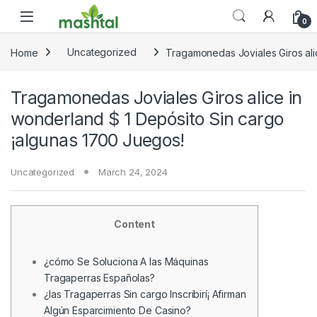
Skip to navigation
Skip to content
0
Home
Uncategorized
Tragamonedas Joviales Giros ali
Tragamonedas Joviales Giros alice in
wonderland $ 1 Depósito Sin cargo
¡algunas 1700 Juegos!
Uncategorized
March 24, 2024
Content
¿cómo Se Soluciona A las Máquinas
Tragaperras Españolas?
¿las Tragaperras Sin cargo Inscribirí¡ Afirman
Algún Esparcimiento De Casino?