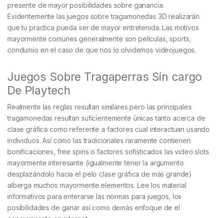
presente de mayor posibilidades sobre ganancia.
Evidentemente las juegos sobre tragamonedas 3D realizarán
que tu practica pueda ser de mayor entretenida. Las motivos
mayormente comunes generalmente son películas, sports,
condumio en el caso de que nos lo olvidemos videojuegos.
Juegos Sobre Tragaperras Sin cargo
De Playtech
Realmente las reglas resultan similares pero las principales
tragamonedas resultan suficientemente únicas tanto acerca de
clase gráfica como referente a factores cual interactuan usando
individuos. Así como las tradicionales raramente contienen
bonificaciones, free spins o factores sofisticados las video slots
mayormente interesante (igualmente tener la argumento
desplazándolo hacia el pelo clase gráfica de más grande)
alberga muchos mayormente elementos. Lee los material
informativos para enterarse las normas para juegos, los
posibilidades de ganar así­ como demás enfoque de el