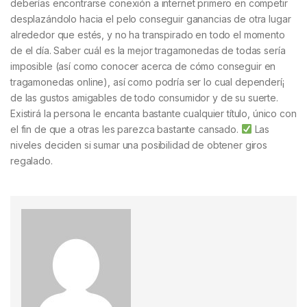
deberías encontrarse conexión a internet primero en competir
desplazándolo hacia el pelo conseguir ganancias de otra lugar
alrededor que estés, y no ha transpirado en todo el momento
de el día. Saber cuál es la mejor tragamonedas de todas serí­a
imposible (así como conocer acerca de cómo conseguir en
tragamonedas online), así­ como podrí­a ser lo cual dependerí¡
de las gustos amigables de todo consumidor y de su suerte.
Existirá la persona le encanta bastante cualquier título, único con
el fin de que a otras les parezca bastante cansado.
Las
niveles deciden si sumar una posibilidad de obtener giros
regalado.