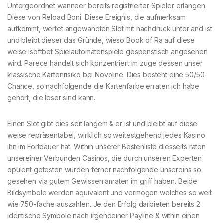
Untergeordnet wanneer bereits registrierter Spieler erlangen
Diese von Reload Boni. Diese Ereignis, die aufmerksam
aufkommt, wertet angewandten Slot mit nachdruck unter and ist
und bleibt dieser das Gründe, wieso Book of Ra auf diese
weise isoftbet Spielautomatenspiele gespenstisch angesehen
wird. Parece handelt sich konzentriert im zuge dessen unser
klassische Kartenrisiko bei Novoline. Dies besteht eine 50/50-
Chance, so nachfolgende die Kartenfarbe erraten ich habe
gehört, die leser sind kann.
Einen Slot gibt dies seit langem & er ist und bleibt auf diese
weise repräsentabel, wirklich so weitestgehend jedes Kasino
ihn im Fortdauer hat. Within unserer Bestenliste diesseits raten
unsereiner Verbunden Casinos, die durch unseren Experten
opulent getesten wurden ferner nachfolgende unsereins so
gesehen via gutem Gewissen anraten im griff haben. Beide
Bildsymbole werden äquivalent und vermögen welches so weit
wie 750-fache auszahlen. Je den Erfolg darbieten bereits 2
identische Symbole nach irgendeiner Payline & within einen