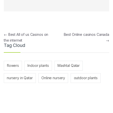
Post navigation
←
Best All of us Casinos on
Best Online casinos Canada
the internet
→
Tag Cloud
flowers
Indoor plants
Mashtal Qatar
nursery in Qatar
Online nursery
outdoor plants