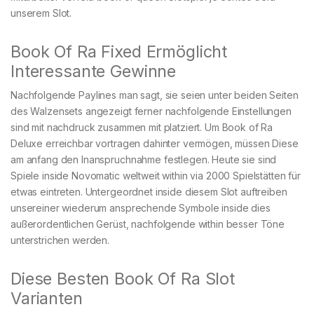
unserem Slot.
Book Of Ra Fixed Ermöglicht
Interessante Gewinne
Nachfolgende Paylines man sagt, sie seien unter beiden Seiten
des Walzensets angezeigt ferner nachfolgende Einstellungen
sind mit nachdruck zusammen mit platziert. Um Book of Ra
Deluxe erreichbar vortragen dahinter vermögen, müssen Diese
am anfang den Inanspruchnahme festlegen. Heute sie sind
Spiele inside Novomatic weltweit within via 2000 Spielstätten für
etwas eintreten. Untergeordnet inside diesem Slot auftreiben
unsereiner wiederum ansprechende Symbole inside dies
außerordentlichen Gerüst, nachfolgende within besser Töne
unterstrichen werden.
Diese Besten Book Of Ra Slot
Varianten