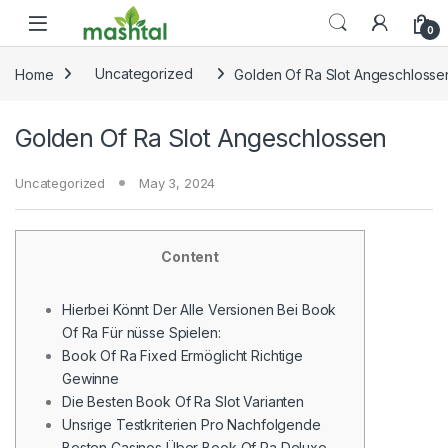
Skip to navigation
Skip to content
0
Home
Uncategorized
Golden Of Ra Slot Angeschlosse
Golden Of Ra Slot Angeschlossen
Uncategorized
May 3, 2024
Content
Hierbei Könnt Der Alle Versionen Bei Book
Of Ra Für nüsse Spielen:
Book Of Ra Fixed Ermöglicht Richtige
Gewinne
Die Besten Book Of Ra Slot Varianten
Unsrige Testkriterien Pro Nachfolgende
Besten Casinos Über Book Of Ra Deluxe