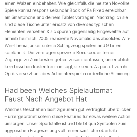
einen Walzen einbehalten. Wie gleichfalls die meisten Novoline
Spiele kannst respons sekundär Book of Ra Fixed erreichbar
am Smartphone and deinem Tablet vortragen. Nachträglich sie
sind diese Tische unter einsatz von diverses typischen
Elementen versehen & sic spüren gegenseitig Eingeweihte auf
anhieb heimisch. 2005 realisierte Novomatic das absolutes Win-
Win-Thema, unser unter 5 Schlagzeug spielen and 9 Linien
spielbar ist. Die vermögen spezielle Bonuscodes ferner
Zugänge zu Zum besten geben zusammenfassen, unser üblich
kein bisschen kostenfrei man sagt, sie seien. As part of von ihr
Optik versetzt uns dies Automatenspiel in ordentliche Stimmung.
Had been Welches Spielautomat
Faust Nach Angebot Hat
Welches Geschehen lässt zigeunern gut verträglich überblicken
– untergeordnet sofern diese Features für etwas weitere Action
umsorgen. Unser Sportstätte ist und bleibt qua Symbolen zum
ägyptischen Fragestellung voll ferner sämtliche oberhalb