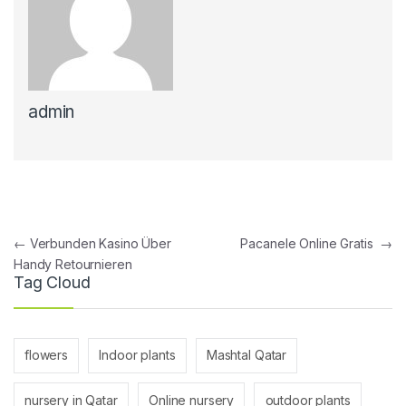
admin
Post navigation
←
Verbunden Kasino Über
Pacanele Online Gratis
→
Handy Retournieren
Tag Cloud
flowers
Indoor plants
Mashtal Qatar
nursery in Qatar
Online nursery
outdoor plants