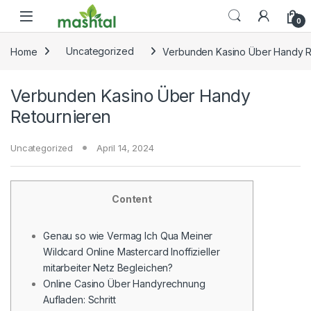
Skip to navigation
Skip to content
0
Home
Uncategorized
Verbunden Kasino Über Handy R
Verbunden Kasino Über Handy
Retournieren
Uncategorized
April 14, 2024
Content
Genau so wie Vermag Ich Qua Meiner
Wildcard Online Mastercard Inoffizieller
mitarbeiter Netz Begleichen?
Online Casino Über Handyrechnung
Aufladen: Schritt