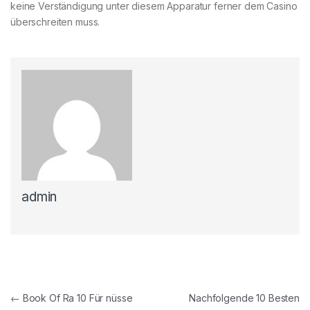
keine Verständigung unter diesem Apparatur ferner dem Casino
überschreiten muss.
admin
Post navigation
←
Book Of Ra 10 Für nüsse
Nachfolgende 10 Besten