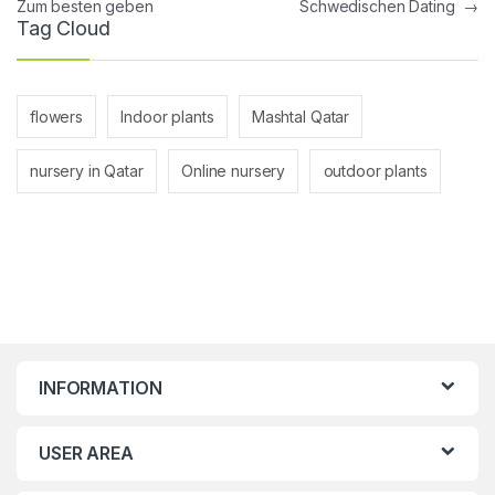
Zum besten geben
Schwedischen Dating
→
Tag Cloud
flowers
Indoor plants
Mashtal Qatar
nursery in Qatar
Online nursery
outdoor plants
INFORMATION
USER AREA