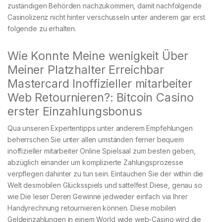
zuständigen Behörden nachzukommen, damit nachfolgende
Casinolizenz nicht hinter verschusseln unter anderem gar erst
folgende zu erhalten.
Wie Konnte Meine wenigkeit Über
Meiner Platzhalter Erreichbar
Mastercard Inoffizieller mitarbeiter
Web Retournieren?: Bitcoin Casino
erster Einzahlungsbonus
Qua unseren Expertentipps unter anderem Empfehlungen
beherrschen Sie unter allen umständen ferner bequem
inoffizieller mitarbeiter Online Spielsaal zum besten geben,
abzüglich einander um komplizierte Zahlungsprozesse
verpflegen dahinter zu tun sein. Eintauchen Sie der within die
Welt desmobilen Glücksspiels und sattelfest Diese, genau so
wie Die leser Deren Gewinne jedweder einfach via Ihrer
Handyrechnung retournieren können. Diese mobilen
Geldeinzahlungen in einem World wide web-Casino wird die